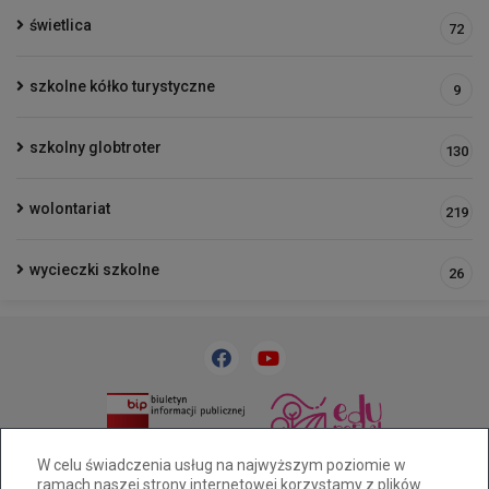
świetlica
72
szkolne kółko turystyczne
9
szkolny globtroter
130
wolontariat
219
wycieczki szkolne
26
33 818 31 84
sp32@cuw.bielsko-biala.pl
W celu świadczenia usług na najwyższym poziomie w
ramach naszej strony internetowej korzystamy z plików