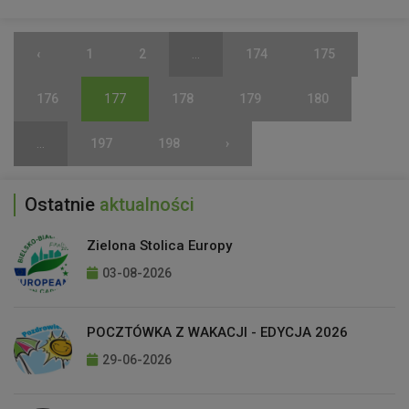
‹
1
2
...
174
175
176
177
178
179
180
...
197
198
›
Ostatnie
aktualności
Zielona Stolica Europy
03-08-2026
POCZTÓWKA Z WAKACJI - EDYCJA 2026
29-06-2026