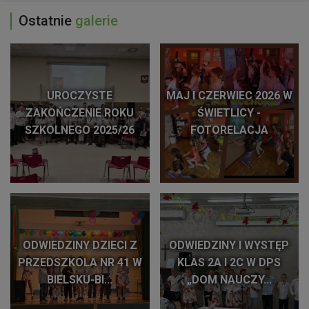
Ostatnie
galerie
UROCZYSTE
MAJ I CZERWIEC 2026 W
ZAKOŃCZENIE ROKU
ŚWIETLICY -
SZKOLNEGO 2025/26
FOTORELACJA
ODWIEDZINY DZIECI Z
ODWIEDZINY I WYSTĘP
PRZEDSZKOLA NR 41 W
KLAS 2A I 2C W DPS
BIELSKU-BI...
„DOM NAUCZY...