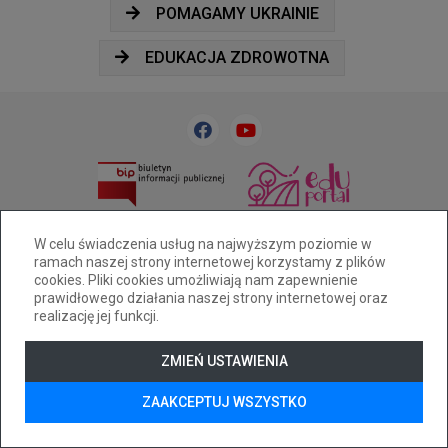
POMAGAMY UKRAINIE
EDUKACJA ZDROWOTNA
33 818 31 84
sp32@cuw.bielsko-biala.pl
W celu świadczenia usług na najwyższym poziomie w
Bielsko-Biała, ul. Cieszyńska 393
ramach naszej strony internetowej korzystamy z plików
cookies. Pliki cookies umożliwiają nam zapewnienie
Deklaracja dostępności
prawidłowego działania naszej strony internetowej oraz
Tryb wysokiego kontrastu
realizację jej funkcji.
+
++
+++
© 2026
WizjaNet
Wszystkie prawa zastrzeżone.
ZMIEŃ USTAWIENIA
ZAAKCEPTUJ WSZYSTKO