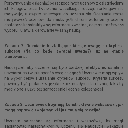
Porównywanie osiągnięć poszczególnych uczniów z osiągnięciami
ich kolegów oraz tworzenie wszelkiego rodzaju rankingów nie
motywuje, a często zniechęca do uczenia się. Ocenianie może
motywować uczniów do nauki, jeśli chroni autonomię ucznia,
dostarcza konstruktywnej informacji zwrotnej, daje mu możliwość
wyboru i ułatwia kierowanie własną nauką.
Zasada 7. Ocenianie kształtujące kieruje uwagę na kryteria
sukcesu (Na co będę zwracał uwagę?) już na etapie
planowania.
Nauczyciel, aby uczenie się było bardziej efektywne, ustala z
uczniami, co i w jaki sposób chcą osiągnąć. Uczniowie mają wpływ
na wybór celów i ustalanie kryteriów sukcesu. Kryteria sukcesu
powinny być podane w języku zrozumiałym dla ucznia, tak aby
mogły one służyć też samoocenie i ocenie koleżeńskiej.
Zasada 8. Uczniowie otrzymują konstruktywne wskazówki, jak
mogą poprawić swoje wyniki i jak mają się rozwijać.
Uczniom potrzebne są informacje i wskazówki, by mogli
zaplanować następny krok w uczeniu się. Nauczyciel wskazuje