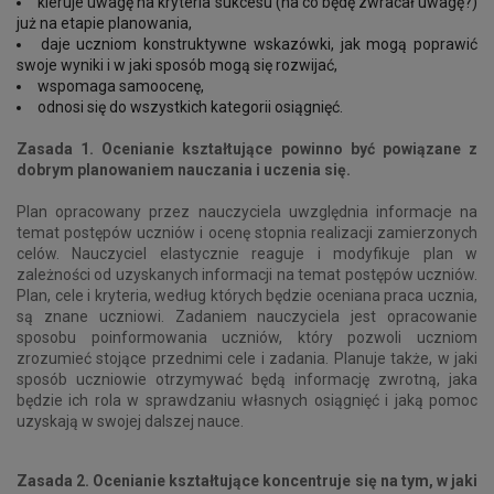
kieruje uwagę na kryteria sukcesu (na co będę zwracał uwagę?)
już na etapie planowania,
daje uczniom konstruktywne wskazówki, jak mogą poprawić
swoje wyniki i w jaki sposób mogą się rozwijać,
wspomaga samoocenę,
odnosi się do wszystkich kategorii osiągnięć.
Zasada 1. Ocenianie kształtujące powinno być powiązane z
dobrym planowaniem nauczania i uczenia się.
Plan opracowany przez nauczyciela uwzględnia informacje na
temat postępów uczniów i ocenę stopnia realizacji zamierzonych
celów. Nauczyciel elastycznie reaguje i modyfikuje plan w
zależności od uzyskanych informacji na temat postępów uczniów.
Plan, cele i kryteria, według których będzie oceniana praca ucznia,
są znane uczniowi. Zadaniem nauczyciela jest opracowanie
sposobu poinformowania uczniów, który pozwoli uczniom
zrozumieć stojące przednimi cele i zadania. Planuje także, w jaki
sposób uczniowie otrzymywać będą informację zwrotną, jaka
będzie ich rola w sprawdzaniu własnych osiągnięć i jaką pomoc
uzyskają w swojej dalszej nauce.
Zasada 2. Ocenianie kształtujące koncentruje się na tym, w jaki