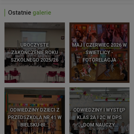
Ostatnie
galerie
UROCZYSTE
MAJ I CZERWIEC 2026 W
ZAKOŃCZENIE ROKU
ŚWIETLICY -
SZKOLNEGO 2025/26
FOTORELACJA
ODWIEDZINY DZIECI Z
ODWIEDZINY I WYSTĘP
PRZEDSZKOLA NR 41 W
KLAS 2A I 2C W DPS
BIELSKU-BI...
„DOM NAUCZY...