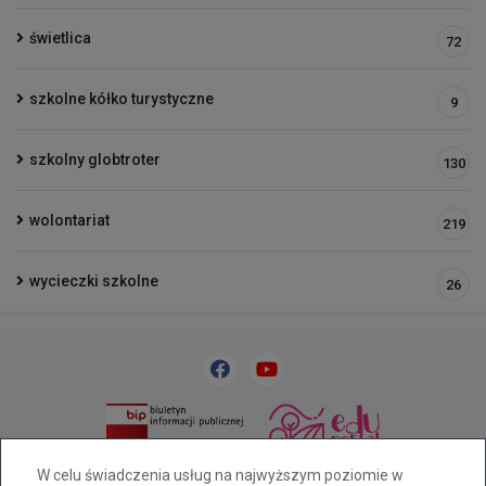
świetlica
72
szkolne kółko turystyczne
9
szkolny globtroter
130
wolontariat
219
wycieczki szkolne
26
33 818 31 84
sp32@cuw.bielsko-biala.pl
W celu świadczenia usług na najwyższym poziomie w