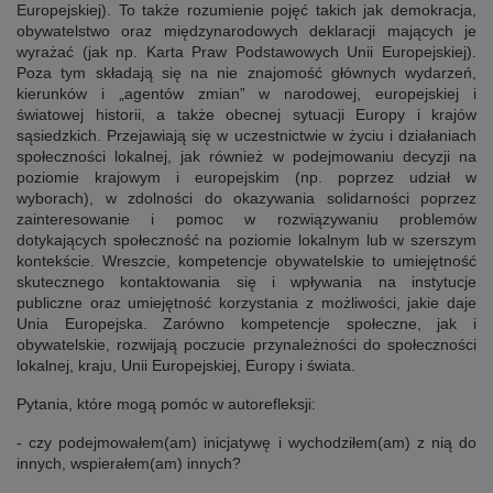
Europejskiej). To także rozumienie pojęć takich jak demokracja,
obywatelstwo oraz międzynarodowych deklaracji mających je
wyrażać (jak np. Karta Praw Podstawowych Unii Europejskiej).
Poza tym składają się na nie znajomość głównych wydarzeń,
kierunków i „agentów zmian” w narodowej, europejskiej i
światowej historii, a także obecnej sytuacji Europy i krajów
sąsiedzkich. Przejawiają się w uczestnictwie w życiu i działaniach
społeczności lokalnej, jak również w podejmowaniu decyzji na
poziomie krajowym i europejskim (np. poprzez udział w
wyborach), w zdolności do okazywania solidarności poprzez
zainteresowanie i pomoc w rozwiązywaniu problemów
dotykających społeczność na poziomie lokalnym lub w szerszym
kontekście. Wreszcie, kompetencje obywatelskie to umiejętność
skutecznego kontaktowania się i wpływania na instytucje
publiczne oraz umiejętność korzystania z możliwości, jakie daje
Unia Europejska. Zarówno kompetencje społeczne, jak i
obywatelskie, rozwijają poczucie przynależności do społeczności
lokalnej, kraju, Unii Europejskiej, Europy i świata.
Pytania, które mogą pomóc w autorefleksji:
- czy podejmowałem(am) inicjatywę i wychodziłem(am) z nią do
innych, wspierałem(am) innych?