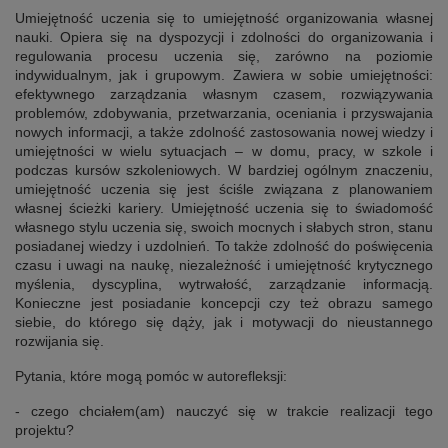
Umiejętność uczenia się to umiejętność organizowania własnej
nauki. Opiera się na dyspozycji i zdolności do organizowania i
regulowania procesu uczenia się, zarówno na poziomie
indywidualnym, jak i grupowym. Zawiera w sobie umiejętności:
efektywnego zarządzania własnym czasem, rozwiązywania
problemów, zdobywania, przetwarzania, oceniania i przyswajania
nowych informacji, a także zdolność zastosowania nowej wiedzy i
umiejętności w wielu sytuacjach – w domu, pracy, w szkole i
podczas kursów szkoleniowych. W bardziej ogólnym znaczeniu,
umiejętność uczenia się jest ściśle związana z planowaniem
własnej ścieżki kariery.
Umiejętność uczenia się to świadomość
własnego stylu uczenia się, swoich mocnych i słabych stron, stanu
posiadanej wiedzy i uzdolnień. To także zdolność do poświęcenia
czasu i uwagi na naukę, niezależność i umiejętność krytycznego
myślenia, dyscyplina, wytrwałość, zarządzanie informacją.
Konieczne jest posiadanie koncepcji czy też obrazu samego
siebie, do którego się dąży, jak i motywacji do nieustannego
rozwijania się.
Pytania, które mogą pomóc w autorefleksji:
- czego chciałem(am) nauczyć się w trakcie realizacji tego
projektu?