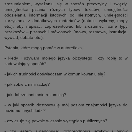
zrozumieniem, wyrażaniu się w sposób precyzyjny i zwięzły,
umiejętności pisania różnych typów tekstów, umiejętności
oddzielania informacji istotnych od nieistotnych, umiejętności
korzystania z dodatkowych materiałów (notatki, wykresy, mapy
etc.), aby napisać, zaprezentować lub zrozumieć różne typy
przekazów – pisanych i mówionych (mowa, rozmowa, instrukcja,
wywiad, debata etc.).
Pytania, które mogą pomóc w autorefleksji:
- kiedy i używam mojego języka ojczystego i czy robię to w
zadowalający sposób?
- jakich trudności doświadczam w komunikowaniu się?
- jak sobie z nimi radzę?
- jak dobrze inni mnie rozumieją?
- w jaki sposób dostosowuję mój poziom znajomości języka do
poziomu innych ludzi?
- czy czuję się pewnie w czasie wystąpień publicznych?
- czy jestem świadomy(a) różnorodności języków i typów