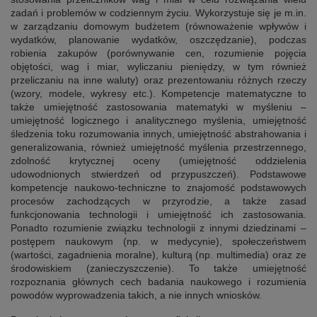
zadań i problemów w codziennym życiu. Wykorzystuje się je m.in.
w zarządzaniu domowym budżetem (równoważenie wpływów i
wydatków, planowanie wydatków, oszczędzanie), podczas
robienia zakupów (porównywanie cen, rozumienie pojęcia
objętości, wag i miar, wyliczaniu pieniędzy, w tym również
przeliczaniu na inne waluty) oraz prezentowaniu różnych rzeczy
(wzory, modele, wykresy etc.).
Kompetencje matematyczne to
także umiejętność zastosowania matematyki w myśleniu –
umiejętność logicznego i analitycznego myślenia, umiejętność
śledzenia toku rozumowania innych, umiejętność abstrahowania i
generalizowania, również umiejętność myślenia przestrzennego,
zdolność krytycznej oceny (umiejętność oddzielenia
udowodnionych stwierdzeń od przypuszczeń). Podstawowe
kompetencje naukowo-techniczne to znajomość podstawowych
procesów zachodzących w przyrodzie, a także zasad
funkcjonowania technologii i umiejętność ich zastosowania.
Ponadto rozumienie związku technologii z innymi dziedzinami –
postępem naukowym (np. w medycynie), społeczeństwem
(wartości, zagadnienia moralne), kulturą (np. multimedia) oraz ze
środowiskiem (zanieczyszczenie). To także umiejętność
rozpoznania głównych cech badania naukowego i rozumienia
powodów wyprowadzenia takich, a nie innych wniosków.