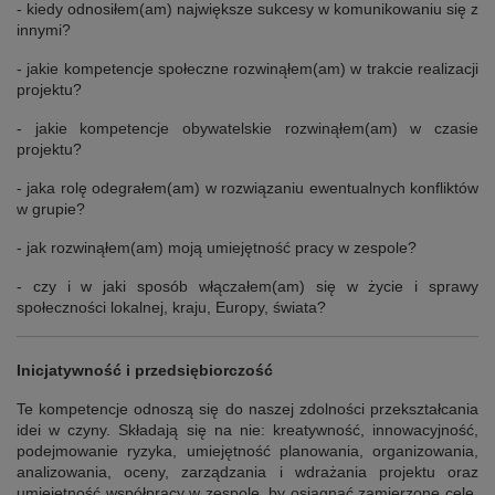
- kiedy odnosiłem(am) największe sukcesy w komunikowaniu się z
innymi?
- jakie kompetencje społeczne rozwinąłem(am) w trakcie realizacji
projektu?
- jakie kompetencje obywatelskie rozwinąłem(am) w czasie
projektu?
- jaka rolę odegrałem(am) w rozwiązaniu ewentualnych konfliktów
w grupie?
- jak rozwinąłem(am) moją umiejętność pracy w zespole?
- czy i w jaki sposób włączałem(am) się w życie i sprawy
społeczności lokalnej, kraju, Europy, świata?
Inicjatywność i przedsiębiorczość
Te kompetencje odnoszą się do naszej zdolności przekształcania
idei w czyny. Składają się na nie: kreatywność, innowacyjność,
podejmowanie ryzyka, umiejętność planowania, organizowania,
analizowania, oceny, zarządzania i wdrażania projektu oraz
umiejętność współpracy w zespole, by osiągnąć zamierzone cele.