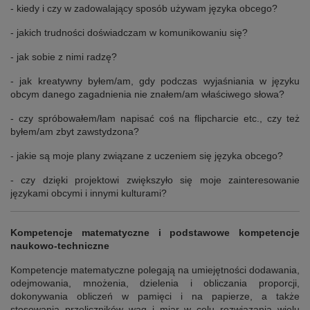
- kiedy i czy w zadowalający sposób używam języka obcego?
- jakich trudności doświadczam w komunikowaniu się?
- jak sobie z nimi radzę?
- jak kreatywny byłem/am, gdy podczas wyjaśniania w języku
obcym danego zagadnienia nie znałem/am właściwego słowa?
- czy spróbowałem/łam napisać coś na flipcharcie etc., czy też
byłem/am zbyt zawstydzona?
- jakie są moje plany związane z uczeniem się języka obcego?
- czy dzięki projektowi zwiększyło się moje zainteresowanie
językami obcymi i innymi kulturami?
Kompetencje matematyczne i podstawowe kompetencje
naukowo-techniczne
Kompetencje matematyczne polegają na umiejętności dodawania,
odejmowania, mnożenia, dzielenia i obliczania proporcji,
dokonywania obliczeń w pamięci i na papierze, a także
stosowania przeliczników wag i miar w celu rozwiązania wielu