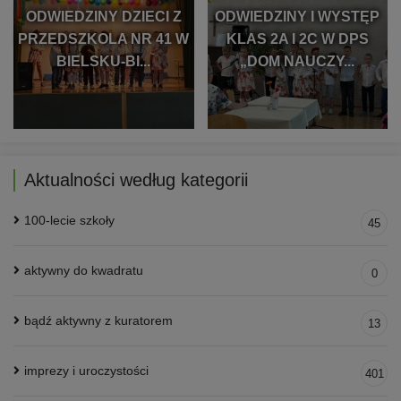
ODWIEDZINY DZIECI Z
ODWIEDZINY I WYSTĘP
PRZEDSZKOLA NR 41 W
KLAS 2A I 2C W DPS
BIELSKU-BI...
„DOM NAUCZY...
Aktualności według kategorii
100-lecie szkoły
45
aktywny do kwadratu
0
bądź aktywny z kuratorem
13
imprezy i uroczystości
401