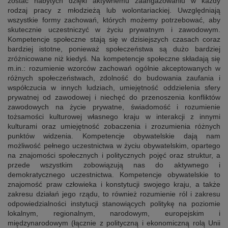
zostać nabytych dzięki aktywnemu zaangażowaniu w każdy
rodzaj pracy z młodzieżą lub wolontariackiej. Uwzględniają
wszystkie formy zachowań, których możemy potrzebować, aby
skutecznie uczestniczyć w życiu prywatnym i zawodowym.
Kompetencje społeczne stają się w dzisiejszych czasach coraz
bardziej istotne, ponieważ społeczeństwa są dużo bardziej
zróżnicowane niż kiedyś.
Na kompetencje społeczne składają się
m.in.: rozumienie wzorców zachowań ogólnie akceptowanych w
różnych społeczeństwach, zdolność do budowania zaufania i
współczucia w innych ludziach, umiejętność oddzielenia sfery
prywatnej od zawodowej i niechęć do przenoszenia konfliktów
zawodowych na życie prywatne, świadomość i rozumienie
tożsamości kulturowej własnego kraju w interakcji z innymi
kulturami oraz umiejętność zobaczenia i zrozumienia różnych
punktów widzenia. Kompetencje obywatelskie dają nam
możliwość pełnego uczestnictwa w życiu obywatelskim, opartego
na znajomości społecznych i politycznych pojęć oraz struktur, a
przede wszystkim zobowiązują nas do aktywnego i
demokratycznego uczestnictwa. Kompetencje obywatelskie to
znajomość praw człowieka i konstytucji swojego kraju, a także
zakresu działań jego rządu, to również rozumienie ról i zakresu
odpowiedzialności instytucji stanowiących politykę na poziomie
lokalnym, regionalnym, narodowym, europejskim i
międzynarodowym (łącznie z polityczną i ekonomiczną rolą Unii