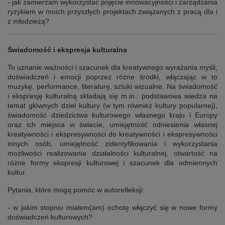
- jak zamierzam wykorzystać pojęcie innowacyjności i zarządzania
ryzykiem w moich przyszłych projektach związanych z pracą dla i
z młodzieżą?
Świadomość i ekspresja kulturalna
To uznanie ważności i szacunek dla kreatywnego wyrażania myśli,
doświadczeń i emocji poprzez różne środki, włączając w to
muzykę, performance, literaturę, sztuki wizualne. Na świadomość
i ekspresję kulturalną składają się m.in.: podstawowa wiedza na
temat głównych dzieł kultury (w tym również kultury popularnej),
świadomość dziedzictwa kulturowego własnego kraju i Europy
oraz ich miejsca w świecie, umiejętność odniesienia własnej
kreatywności i ekspresywności do kreatywności i ekspresywności
innych osób, umiejętność zidentyfikowania i wykorzystania
możliwości realizowania działalności kulturalnej, otwartość na
różne formy ekspresji kulturowej i szacunek dla odmiennych
kultur.
Pytania, które mogą pomóc w autorefleksji:
- w jakim stopniu miałem(am) ochotę włączyć się w nowe formy
doświadczeń kulturowych?