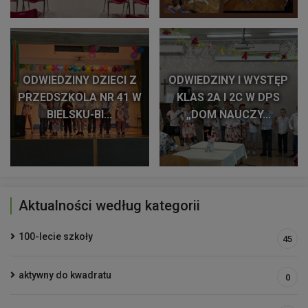
ODWIEDZINY DZIECI Z
ODWIEDZINY I WYSTĘP
PRZEDSZKOLA NR 41 W
KLAS 2A I 2C W DPS
BIELSKU-BI...
„DOM NAUCZY...
Aktualności według kategorii
100-lecie szkoły
45
aktywny do kwadratu
0