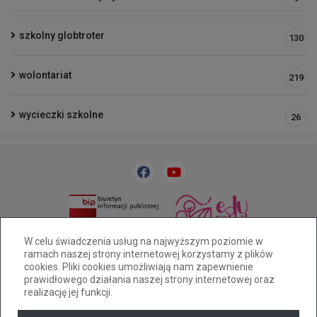
szkolny globtroter
130
wolontariat
219
wycieczki szkolne
26
33 818 31 84
sp32@cuw.bielsko-biala.pl
W celu świadczenia usług na najwyższym poziomie w
ramach naszej strony internetowej korzystamy z plików
Bielsko-Biała, ul. Cieszyńska 393
cookies. Pliki cookies umożliwiają nam zapewnienie
Deklaracja dostępności
prawidłowego działania naszej strony internetowej oraz
realizację jej funkcji.
Tryb wysokiego kontrastu
+
++
+++