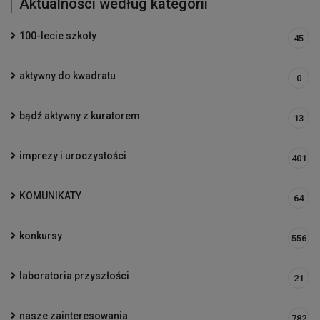
Aktualności według kategorii
100-lecie szkoły
45
aktywny do kwadratu
0
bądź aktywny z kuratorem
13
imprezy i uroczystości
401
KOMUNIKATY
64
konkursy
556
laboratoria przyszłości
21
nasze zainteresowania
782