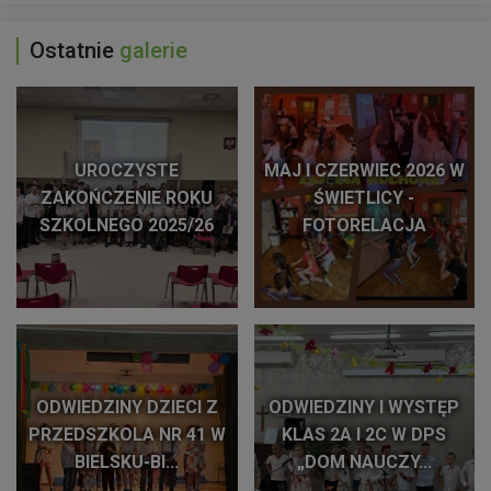
Ostatnie
galerie
UROCZYSTE
MAJ I CZERWIEC 2026 W
ZAKOŃCZENIE ROKU
ŚWIETLICY -
SZKOLNEGO 2025/26
FOTORELACJA
ODWIEDZINY DZIECI Z
ODWIEDZINY I WYSTĘP
PRZEDSZKOLA NR 41 W
KLAS 2A I 2C W DPS
BIELSKU-BI...
„DOM NAUCZY...