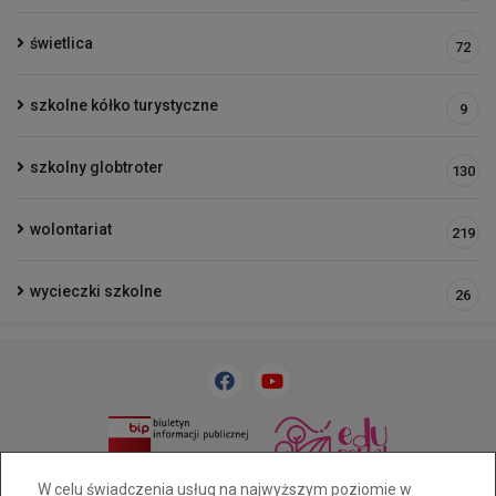
świetlica
72
szkolne kółko turystyczne
9
szkolny globtroter
130
wolontariat
219
wycieczki szkolne
26
33 818 31 84
sp32@cuw.bielsko-biala.pl
W celu świadczenia usług na najwyższym poziomie w