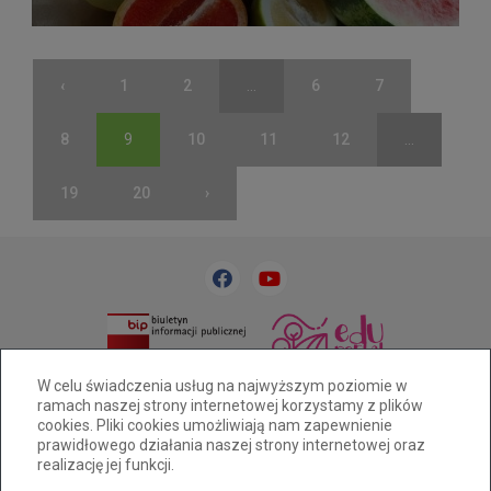
‹
1
2
...
6
7
8
9
10
11
12
...
19
20
›
33 818 31 84
sp32@cuw.bielsko-biala.pl
W celu świadczenia usług na najwyższym poziomie w
ramach naszej strony internetowej korzystamy z plików
Bielsko-Biała, ul. Cieszyńska 393
cookies. Pliki cookies umożliwiają nam zapewnienie
Deklaracja dostępności
prawidłowego działania naszej strony internetowej oraz
realizację jej funkcji.
Tryb wysokiego kontrastu