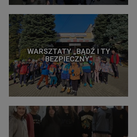
WARSZTATY „BĄDŹ I TY
BEZPIECZNY”