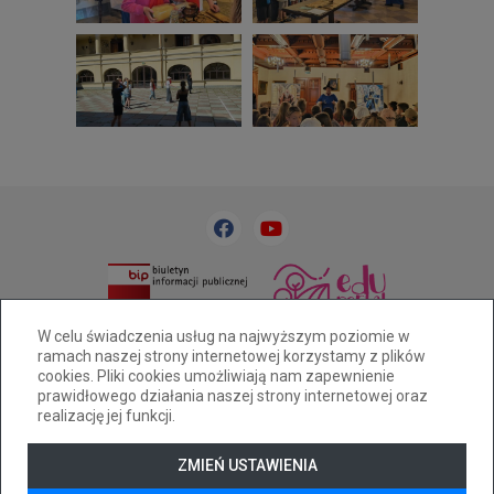
33 818 31 84
sp32@cuw.bielsko-biala.pl
W celu świadczenia usług na najwyższym poziomie w
ramach naszej strony internetowej korzystamy z plików
Bielsko-Biała, ul. Cieszyńska 393
cookies. Pliki cookies umożliwiają nam zapewnienie
Deklaracja dostępności
prawidłowego działania naszej strony internetowej oraz
realizację jej funkcji.
Tryb wysokiego kontrastu
+
++
+++
ZMIEŃ USTAWIENIA
© 2026
WizjaNet
Wszystkie prawa zastrzeżone.