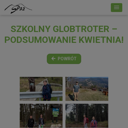
SZKOLNY GLOBTROTER –
PODSUMOWANIE KWIETNIA!
POWRÓT