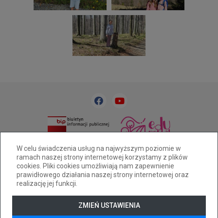
33 818 31 84
sp32@cuw.bielsko-biala.pl
W celu świadczenia usług na najwyższym poziomie w
ramach naszej strony internetowej korzystamy z plików
Bielsko-Biała, ul. Cieszyńska 393
cookies. Pliki cookies umożliwiają nam zapewnienie
Deklaracja dostępności
prawidłowego działania naszej strony internetowej oraz
realizację jej funkcji.
Tryb wysokiego kontrastu
+
++
+++
ZMIEŃ USTAWIENIA
© 2026
WizjaNet
Wszystkie prawa zastrzeżone.