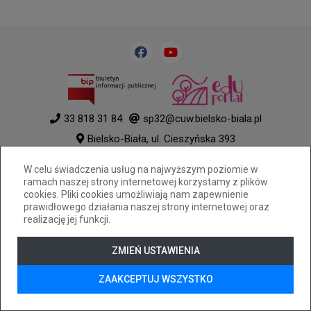
33 818 31 84
sp32@cuw.bielsko-biala.pl
Bielsko-Biała, ul. Cieszyńska 393
Deklaracja dostępności
W celu świadczenia usług na najwyższym poziomie w
Tryb wysokiego kontrastu
ramach naszej strony internetowej korzystamy z plików
+
++
+++
cookies. Pliki cookies umożliwiają nam zapewnienie
prawidłowego działania naszej strony internetowej oraz
© 2026
WizjaNet
Wszystkie prawa zastrzeżone.
realizację jej funkcji.
ZMIEŃ USTAWIENIA
ZAAKCEPTUJ WSZYSTKO