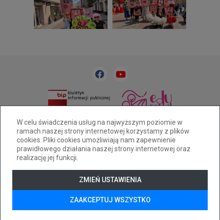
33 818 31 84
sp32@cuw.bielsko-biala.pl
W celu świadczenia usług na najwyższym poziomie w
ramach naszej strony internetowej korzystamy z plików
Bielsko-Biała, ul. Cieszyńska 393
cookies. Pliki cookies umożliwiają nam zapewnienie
Deklaracja dostępności
prawidłowego działania naszej strony internetowej oraz
realizację jej funkcji.
Tryb wysokiego kontrastu
+
++
+++
ZMIEŃ USTAWIENIA
© 2026
WizjaNet
Wszystkie prawa zastrzeżone.
ZAAKCEPTUJ WSZYSTKO