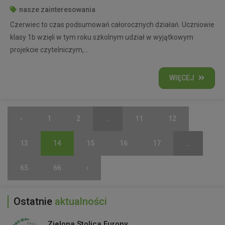
nasze zainteresowania
Czerwiec to czas podsumowań całorocznych działań. Uczniowie
klasy 1b wzięli w tym roku szkolnym udział w wyjątkowym
projekcie czytelniczym,...
WIĘCEJ
‹
1
2
...
11
12
13
14
15
16
17
...
65
66
›
Ostatnie
aktualności
Zielona Stolica Europy