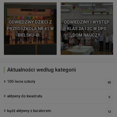
ODWIEDZINY DZIECI Z
ODWIEDZINY I WYSTĘP
PRZEDSZKOLA NR 41 W
KLAS 2A I 2C W DPS
BIELSKU-BI...
„DOM NAUCZY...
Aktualności według kategorii
100-lecie szkoły
45
aktywny do kwadratu
0
bądź aktywny z kuratorem
13