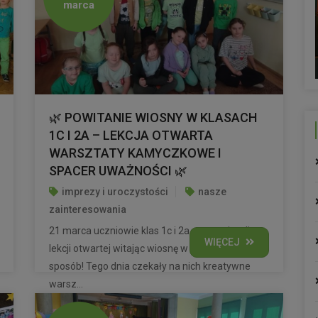
marca
🌿 POWITANIE WIOSNY W KLASACH
1C I 2A – LEKCJA OTWARTA
WARSZTATY KAMYCZKOWE I
SPACER UWAŻNOŚCI 🌿
imprezy i uroczystości
nasze
zainteresowania
21 marca uczniowie klas 1c i 2a uczestniczyli w
WIĘCEJ
lekcji otwartej witając wiosnę w wyjątkowy
sposób! Tego dnia czekały na nich kreatywne
warsz...