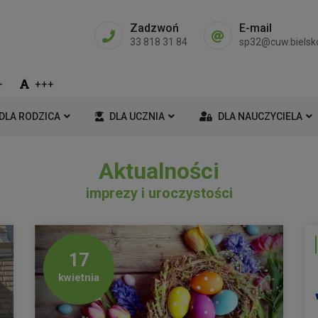
Zadzwoń
E-mail
33 818 31 84
sp32@cuw.bielsko
+
+++
DLA RODZICA
DLA UCZNIA
DLA NAUCZYCIELA
Aktualności
imprezy i uroczystości
17
kwietnia