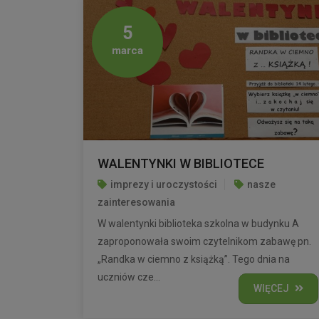
5
marca
WALENTYNKI W BIBLIOTECE
imprezy i uroczystości
nasze
zainteresowania
W walentynki biblioteka szkolna w budynku A
zaproponowała swoim czytelnikom zabawę pn.
„Randka w ciemno z książką”. Tego dnia na
uczniów cze...
WIĘCEJ