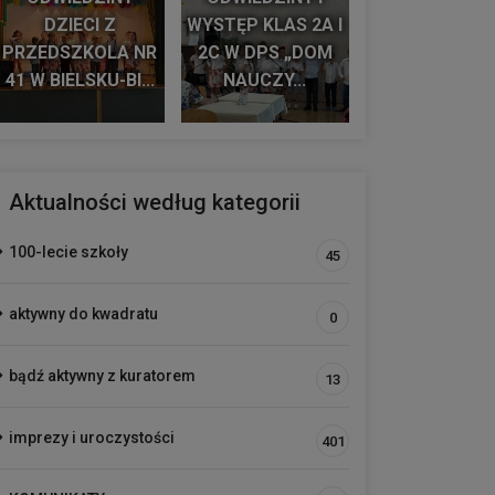
DZIECI Z
WYSTĘP KLAS 2A I
PRZEDSZKOLA NR
2C W DPS „DOM
41 W BIELSKU-BI...
NAUCZY...
Aktualności według kategorii
100-lecie szkoły
45
aktywny do kwadratu
0
bądź aktywny z kuratorem
13
imprezy i uroczystości
401