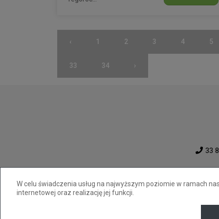
‹
1
2
3
4
5
33
34
›
33 8
W celu świadczenia usług na najwyższym poziomie w ramach nasze
internetowej oraz realizację jej funkcji.