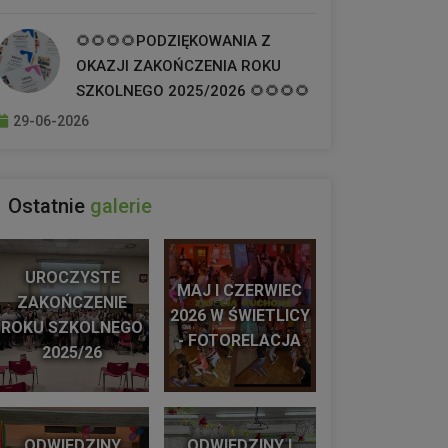
🌻🌻🌻🌻PODZIĘKOWANIA Z
OKAZJI ZAKOŃCZENIA ROKU
SZKOLNEGO 2025/2026 🌻🌻🌻🌻
29-06-2026
Ostatnie
galerie
UROCZYSTE
MAJ I CZERWIEC
ZAKOŃCZENIE
2026 W ŚWIETLICY
ROKU SZKOLNEGO
- FOTORELACJA
2025/26
ODWIEDZINY
ODWIEDZINY I