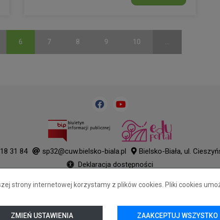
6
7
8
9
10
...
18 31 84
sp32@cuw.bielsko-biala.pl
Bielsko-Biała, ul. Cieszy
Deklaracja dostępności
Tryb wysokiego kontrastu
j strony internetowej korzystamy z plików cookies. Pliki cookies umo
+
++
+++
© 2026
WizjaNet
Wszystkie prawa zastrzeżone.
ZMIEŃ USTAWIENIA
ZAAKCEPTUJ WSZYSTKO