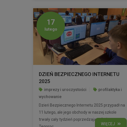
17
lutego
DZIEŃ BEZPIECZNEGO INTERNETU
2025
imprezy i uroczystości
profilaktyka i
wychowanie
Dzień Bezpiecznego Internetu 2025 przypadł na
11 lutego, ale jego obchody w naszej szkole
trwały cały tydzień poprzedzający ferie.
WIĘCEJ
Tegoroc...