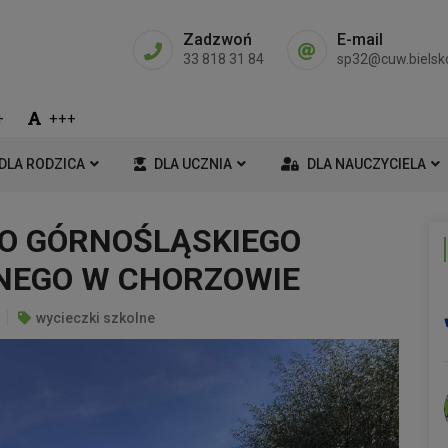
Zadzwoń
E-mail
33 818 31 84
sp32@cuw.bielsko
+
+++
DLA RODZICA
DLA UCZNIA
DLA NAUCZYCIELA
DO GÓRNOŚLĄSKIEGO
NEGO W CHORZOWIE
wycieczki szkolne