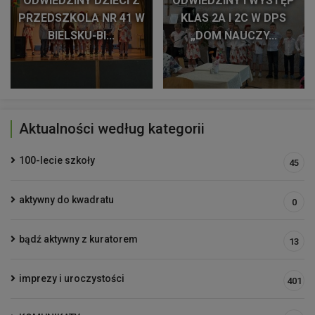
ODWIEDZINY DZIECI Z
ODWIEDZINY I WYSTĘP
PRZEDSZKOLA NR 41 W
KLAS 2A I 2C W DPS
BIELSKU-BI...
„DOM NAUCZY...
Aktualności według kategorii
100-lecie szkoły
45
aktywny do kwadratu
0
bądź aktywny z kuratorem
13
imprezy i uroczystości
401