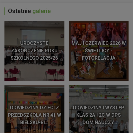
Ostatnie
galerie
UROCZYSTE
MAJ I CZERWIEC 2026 W
ZAKOŃCZENIE ROKU
ŚWIETLICY -
SZKOLNEGO 2025/26
FOTORELACJA
ODWIEDZINY DZIECI Z
ODWIEDZINY I WYSTĘP
PRZEDSZKOLA NR 41 W
KLAS 2A I 2C W DPS
BIELSKU-BI...
„DOM NAUCZY...