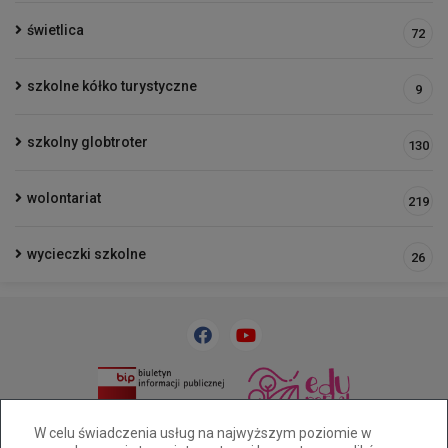
świetlica
72
szkolne kółko turystyczne
9
szkolny globtroter
130
wolontariat
219
wycieczki szkolne
26
33 818 31 84
sp32@cuw.bielsko-biala.pl
W celu świadczenia usług na najwyższym poziomie w