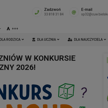
Zadzwoń
E-mail
33 818 31 84
sp32@cuw.bielsko
+
+++
DLA RODZICA
DLA UCZNIA
DLA NAUCZYCIELA
ZNIÓW W KONKURSIE
NY 2026!