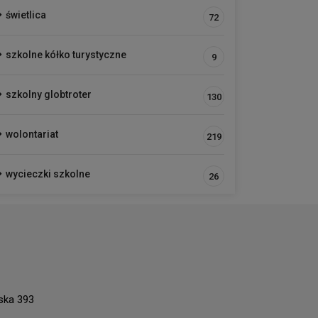
świetlica
72
szkolne kółko turystyczne
9
szkolny globtroter
130
wolontariat
219
wycieczki szkolne
26
ńska 393