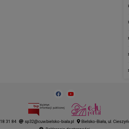
18 31 84
sp32@cuw.bielsko-biala.pl
Bielsko-Biała, ul. Cieszy