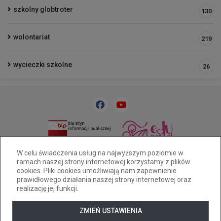
szkolny globtroter
130
wolontariat
219
wycieczki szkolne
26
33 818 31 84
sp32@cuw.bielsko-biala.pl
W celu świadczenia usług na najwyższym poziomie w
ramach naszej strony internetowej korzystamy z plików
Bielsko-Biała, ul. Cieszyńska 393
cookies. Pliki cookies umożliwiają nam zapewnienie
Deklaracja dostępności
prawidłowego działania naszej strony internetowej oraz
realizację jej funkcji.
Tryb wysokiego kontrastu
+
++
+++
ZMIEŃ USTAWIENIA
© 2026
WizjaNet
Wszystkie prawa zastrzeżone.