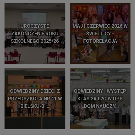
UROCZYSTE
MAJ I CZERWIEC 2026 W
ZAKOŃCZENIE ROKU
ŚWIETLICY -
SZKOLNEGO 2025/26
FOTORELACJA
ODWIEDZINY DZIECI Z
ODWIEDZINY I WYSTĘP
PRZEDSZKOLA NR 41 W
KLAS 2A I 2C W DPS
BIELSKU-BI...
„DOM NAUCZY...