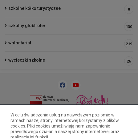
szkolne kółko turystyczne
9
szkolny globtroter
130
wolontariat
219
wycieczki szkolne
26
33 818 31 84
sp32@cuw.bielsko-biala.pl
W celu świadczenia usług na najwyższym poziomie w
ramach naszej strony internetowej korzystamy z plików
Bielsko-Biała, ul. Cieszyńska 393
cookies. Pliki cookies umożliwiają nam zapewnienie
Deklaracja dostępności
prawidłowego działania naszej strony internetowej oraz
realizację jej funkcji.