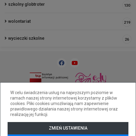
szkolny globtroter
130
wolontariat
219
wycieczki szkolne
26
33 818 31 84
sp32@cuw.bielsko-biala.pl
W celu świadczenia usług na najwyższym poziomie w
ramach naszej strony internetowej korzystamy z plików
Bielsko-Biała, ul. Cieszyńska 393
cookies. Pliki cookies umożliwiają nam zapewnienie
Deklaracja dostępności
prawidłowego działania naszej strony internetowej oraz
realizację jej funkcji.
Tryb wysokiego kontrastu
+
++
+++
ZMIEŃ USTAWIENIA
© 2026
WizjaNet
Wszystkie prawa zastrzeżone.