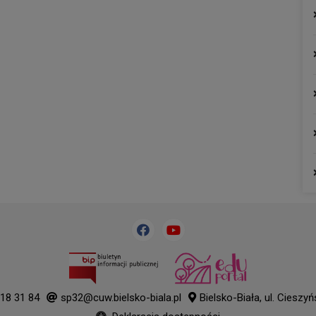
18 31 84
sp32@cuw.bielsko-biala.pl
Bielsko-Biała, ul. Cieszy