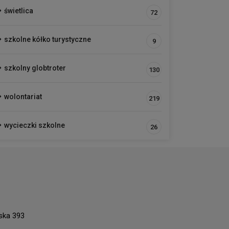
świetlica
72
szkolne kółko turystyczne
9
szkolny globtroter
130
wolontariat
219
wycieczki szkolne
26
ńska 393