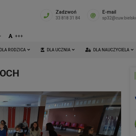
Zadzwoń
E-mail
33 818 31 84
sp32@cuw.bielsko
+
+++
DLA RODZICA
DLA UCZNIA
DLA NAUCZYCIELA
ŁOCH