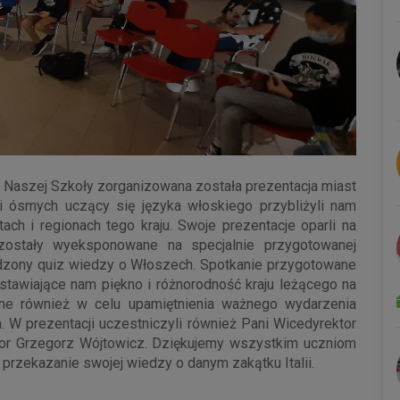
B Naszej Szkoły zorganizowana została prezentacja miast
i ósmych uczący się języka włoskiego przybliżyli nam
ach i regionach tego kraju. Swoje prezentacje oparli na
 zostały wyeksponowane na specjalnie przygotowanej
dzony quiz wiedzy o Włoszech. Spotkanie przygotowane
stawiające nam piękno i różnorodność kraju leżącego na
ne również w celu upamiętnienia ważnego wydarzenia
. W prezentacji uczestniczyli również Pani Wicedyrektor
tor Grzegorz Wójtowicz. Dziękujemy wszystkim uczniom
przekazanie swojej wiedzy o danym zakątku Italii.