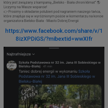
który jest związany z kampanią „Bielsko - Biała chroni klimat” 🌎
Liczymy na Wasze wsparcie!
👉 Prosimy o składanie polubień pod nagraniem naszego tańca,
które znajduje się w wyróżnionym poście w komentarzu na koncie
organizatora Bielsko-Biała - Miasto Dobrej Energii
https://www.facebook.com/share/v/1
8izXPDiGS/?mibextid=wwXIfr