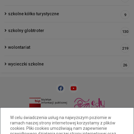
szkolne kółko turystyczne
9
szkolny globtroter
130
wolontariat
219
wycieczki szkolne
26
33 818 31 84
sp32@cuw.bielsko-biala.pl
W celu świadczenia usług na najwyższym poziomie w
ramach naszej strony internetowej korzystamy z plików
Bielsko-Biała, ul. Cieszyńska 393
cookies. Pliki cookies umożliwiają nam zapewnienie
Deklaracja dostępności
prawidłowego działania naszej strony internetowej oraz